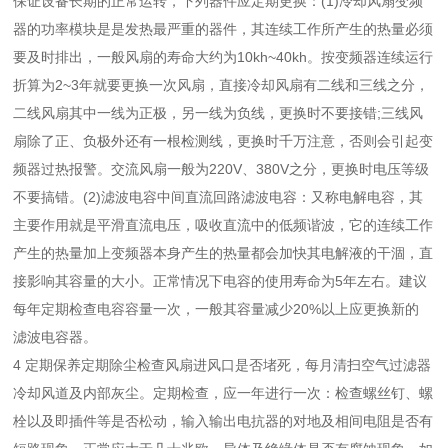
保证设备长期的正常运转，下列器件应定期更换：(1)冷却风扇变频
器的功率模块是是发热最严重的器件，其连续工作所产生的热量必须
要及时排出，一般风扇的寿命大约为10kh~40kh。按变频器连续运行
折算为2~3年就要更换一次风扇，直接冷却风扇有二线和三线之分，
二线风扇其中一线为正极，另一线为负线，更换时不要接错;三线风
扇除了正、负极外还有一根检测线，更换时千万注意，否则会引起变
频器过热报警。交流风扇一般为220V、380V之分，更换时电压等级
不要搞错。(2)滤波电容中间直流回路滤波电容：又称电解电容，其
主要作用就是平滑直流电压，吸收直流中的低频谐波，它的连续工作
产生的热量加上变频器本身产生的热量都会加快其电解液的干涸，直
接影响其容量的大小。正常情况下电容的使用寿命为5年左右。建议
每年定期检查电容容量一次，一般其容量减少20%以上应更换新的
滤波电容器。
4 定期保养定期除尘检查风扇进风口是否堵死，每月清扫空气过滤器
冷却风道及内部灰尘。定期检查，应一年进行一次：检查螺丝钉、螺
栓以及即插件等是否松动，输入输出电抗器的对地及相间电阻是否有