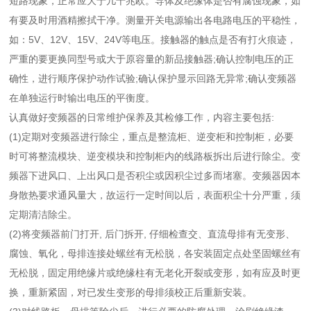
短路现象，正常应大于几十兆欧。导体及绝缘体是否有腐蚀现象，如
有要及时用酒精擦拭干净。测量开关电源输出各电路电压的平稳性，
如：5V、12V、15V、24V等电压。接触器的触点是否有打火痕迹，
严重的要更换同型号或大于原容量的新品接触器;确认控制电压的正
确性，进行顺序保护动作试验;确认保护显示回路无异常;确认变频器
在单独运行时输出电压的平衡度。
认真做好变频器的日常维护保养及其检修工作，内容主要包括:
(1)定期对变频器进行除尘，重点是整流柜、逆变柜和控制柜，必要
时可将整流模块、逆变模块和控制柜内的线路板拆出后进行除尘。变
频器下进风口、上出风口是否积尘或因积尘过多而堵塞。变频器因本
身散热要求通风量大，故运行一定时间以后，表面积尘十分严重，须
定期清洁除尘。
(2)将变频器前门打开, 后门拆开, 仔细检查交、直流母排有无变形、
腐蚀、氧化，母排连接处螺丝有无松脱，各安装固定点处坚固螺丝有
无松脱，固定用绝缘片或绝缘柱有无老化开裂或变形，如有应及时更
换，重新紧固，对已发生变形的母排须校正后重新安装。