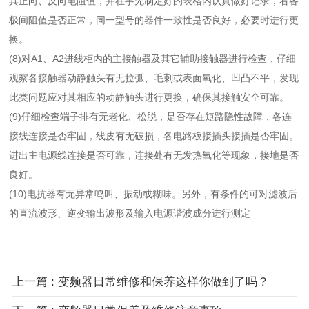
其正向、反向电阻值，并在事先制定好的表格内认真做好记录，看各
极间阻值是否正常，同一型号的器件一致性是否良好，必要时进行更
换。
(8)对A1、A2进线柜内的主接触器及其它辅助接触器进行检查，仔细
观察各接触器动静触头有无拉弧、毛刺或表面氧化、凹凸不平，发现
此类问题应对其相应的动静触头进行更换，确保其接触安全可靠。
(9)仔细检查端子排有无老化、松脱，是否存在短路隐性故障，各连
接线连接是否牢固，线皮有无破损，各电路板接插头接插是否牢固。
进出主电源线连接是否可靠，连接处有无发热氧化等现象，接地是否
良好。
(10)电抗器有无异常鸣叫、振动或糊味。另外，有条件的可对滤波后
的直流波形、逆变输出波形及输入电源谐波成分进行测定
上一篇 : 变频器日常维修和保养这样你做到了吗？