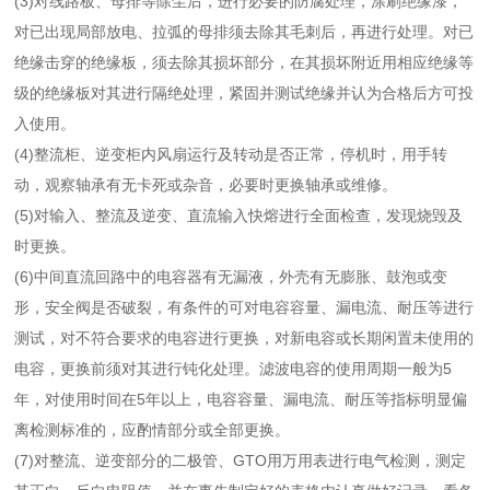
(3)对线路板、母排等除尘后，进行必要的防腐处理，涂刷绝缘漆，
对已出现局部放电、拉弧的母排须去除其毛刺后，再进行处理。对已
绝缘击穿的绝缘板，须去除其损坏部分，在其损坏附近用相应绝缘等
级的绝缘板对其进行隔绝处理，紧固并测试绝缘并认为合格后方可投
入使用。
(4)整流柜、逆变柜内风扇运行及转动是否正常，停机时，用手转
动，观察轴承有无卡死或杂音，必要时更换轴承或维修。
(5)对输入、整流及逆变、直流输入快熔进行全面检查，发现烧毁及
时更换。
(6)中间直流回路中的电容器有无漏液，外壳有无膨胀、鼓泡或变
形，安全阀是否破裂，有条件的可对电容容量、漏电流、耐压等进行
测试，对不符合要求的电容进行更换，对新电容或长期闲置未使用的
电容，更换前须对其进行钝化处理。滤波电容的使用周期一般为5
年，对使用时间在5年以上，电容容量、漏电流、耐压等指标明显偏
离检测标准的，应酌情部分或全部更换。
(7)对整流、逆变部分的二极管、GTO用万用表进行电气检测，测定